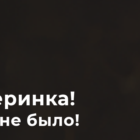
еринка!
не было!