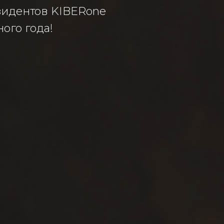
зидентов KIBERone
ого года!