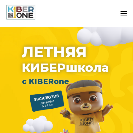
ЛЕТНЯЯ
КИБЕРшкола
с KIBERone