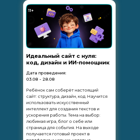
11+
Идеальный сайт с нуля:
код, дизайн и ИИ-помощник
Дата проведения:
03.08 - 28.08
Ребёнок сам соберёт настоящий
сайт: структура, дизайн, код. Научится
использовать искусственный
интеллект для создания текстов и
ускорения работы. Тема на выбор:
любимая игра, блог о себе или
страница для события. На выходе
получается готовый проект в