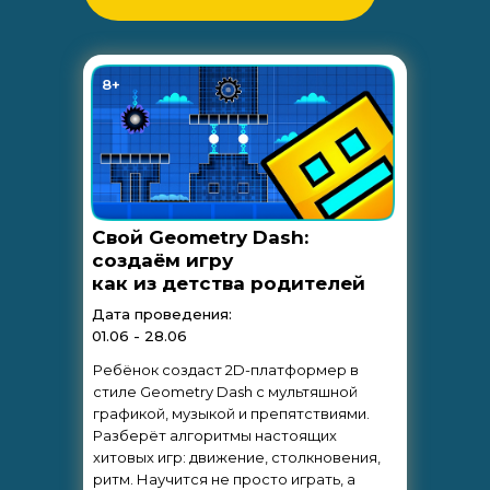
8+
Свой Geometry Dash:
создаём игру
как из детства родителей
Дата проведения:
01.06 - 28.06
Ребёнок создаст 2D-платформер в
стиле Geometry Dash с мультяшной
графикой, музыкой и препятствиями.
Разберёт алгоритмы настоящих
хитовых игр: движение, столкновения,
ритм. Научится не просто играть, а